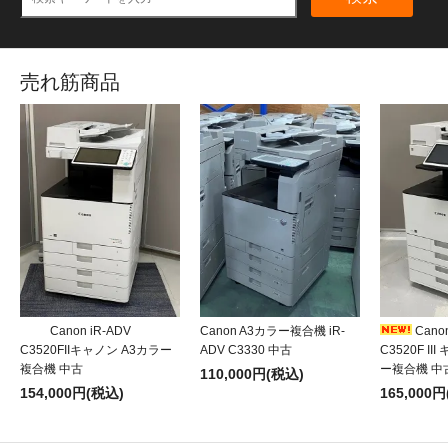
売れ筋商品
Canon iR-ADV
Canon A3カラー複合機 iR-
Canon
C3520FIIキャノン A3カラー
ADV C3330 中古
C3520F II
複合機 中古
ー複合機 中
110,000円(税込)
154,000円(税込)
165,000