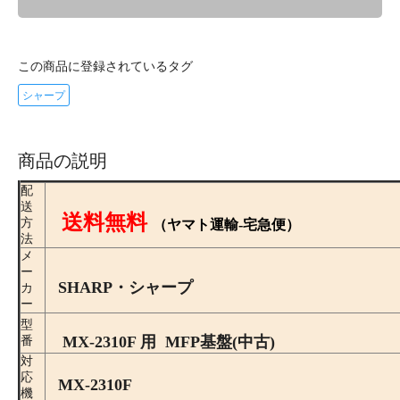
この商品に登録されているタグ
シャープ
商品の説明
配
送
送料無料
方
（ヤマト運輸-宅急便）
法
メ
ー
SHARP・シャープ
カ
ー
型
MX-2310F 用 MFP基盤(中古)
番
対
応
MX-2310F
機