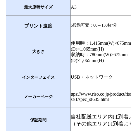
A3
最大原稿サイズ
6段階可変：60～150枚/分
プリント速度
使用時：1,415mm(W)×675mm
(D)×1,065mm(H)
大きさ
収納時：780mm(W)×675mm
(D)×1,065mm(H)
USB・ネットワーク
インターフェイス
ttps://www.riso.co.jp/product/ri
メーカーページ
sf/1/spec_sf635.html
自社配送エリア内は到着
保証期間
（その他エリアは到着よ