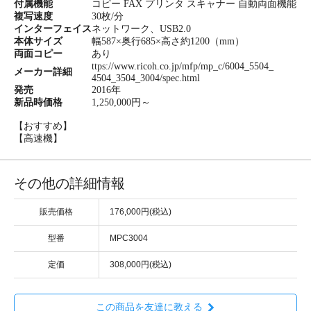
付属機能
コピー FAX プリンタ スキャナー 自動両面機能
複写速度
30枚/分
インターフェイス
ネットワーク、USB2.0
本体サイズ
幅587×奥行685×高さ約1200（mm）
両面コピー
あり
ttps://www.ricoh.co.jp/mfp/mp_c/6004_5504_
メーカー詳細
4504_3504_3004/spec.html
発売
2016年
新品時価格
1,250,000円～
【おすすめ】
【高速機】
その他の詳細情報
販売価格
176,000円(税込)
型番
MPC3004
定価
308,000円(税込)
この商品を友達に教える