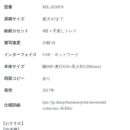
型番
MX-2630FN
原稿サイズ
最大A3まで
給紙カセット
4段＋手差しトレイ
複写速度
26枚/分
インターフェイス
USB・ネットワーク
本体サイズ
幅608×奥行650×高さ約1200(mm)
両面コピー
あり
発売
2017年
ttps://jp.sharp/business/print/newmodel
仕様詳細
/color/mx-3630fn/
【おすすめ】
【中速機】