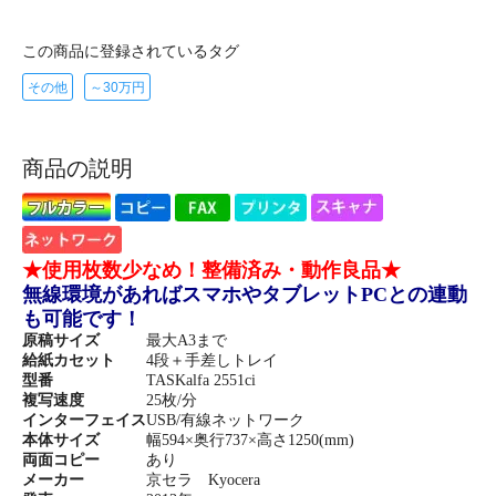
この商品に登録されているタグ
その他
～30万円
商品の説明
★使用枚数少なめ！整備済み・動作良品★
無線環境があればスマホやタブレットPCとの連動
も可能です！
原稿サイズ
最大A3まで
給紙カセット
4段＋手差しトレイ
型番
TASKalfa 2551ci
複写速度
25枚/分
インターフェイス
USB/有線ネットワーク
本体サイズ
幅594×奥行737×高さ1250(mm)
両面コピー
あり
メーカー
京セラ Kyocera