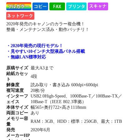
2020年発売のキャノンのカラー複合機！
整備・メンテナンス済み・動作バッチリ！
・2020年発売の現行モデル！
・見やすい10インチ大型液晶パネル搭載
・無線LAN標準対応
原稿サイズ
最大A3まで
給紙カセッ
4段
ト
解像度
読み取り・書き込み 600dpi×600dpi
複写速度
20枚/分
インターフ
USB2.0High-Speed、1000Base-T／100Base-TX／
ェイス
10Base-T（IEEE 802.3準拠）
本体サイズ
幅565×奥行722×高さ1118mm
両面コピー
あり
メモリー容
RAM：3GB、HDD：標準：250GB、最大：1TB
量
発売
2020年6月
メーカーHP